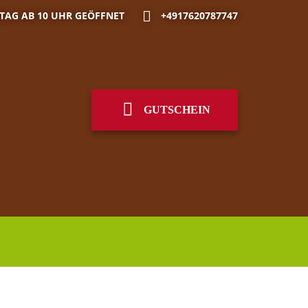
TAG AB 10 UHR GEÖFFNET
+4917620787747
GUTSCHEIN
English
Čeština
Polski